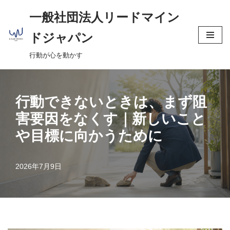
へ
一般社団法人リードマイン
ス
コ
キ
ドジャパン
ン
ッ
行動が心を動かす
テ
プ
ン
ツ
へ
行動できないときは、まず阻
ス
害要因をなくす｜新しいこと
キ
や目標に向かうために
ッ
プ
2026年7月9日