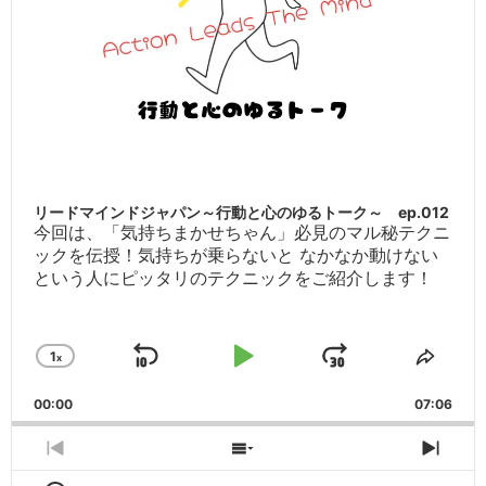
リードマインドジャパン～行動と心のゆるトーク～ ep.012
今回は、「気持ちまかせちゃん」必見のマル秘テクニ
ックを伝授！気持ちが乗らないと なかなか動けない
という人にピッタリのテクニックをご紹介します！
1
x
Skip
Play
Jump
Change
Share
Playback
This
Backward
Pause
Forward
00:00
Rate
07:06
Episo
Previous
Show
Next
Episode
Episodes
Epis