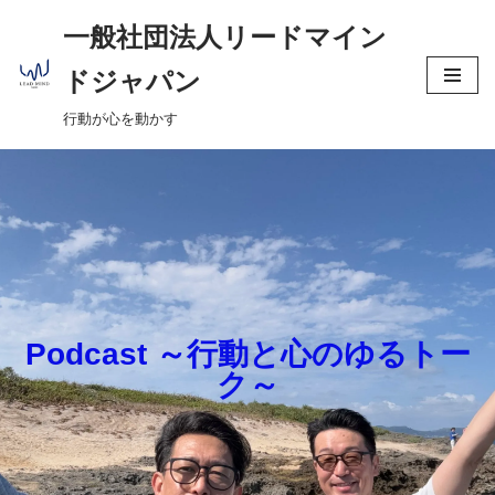
へ
一般社団法人リードマイン
ス
コ
キ
ドジャパン
ン
ッ
行動が心を動かす
テ
プ
ン
ツ
へ
ス
キ
ッ
プ
Podcast ～行動と心のゆるトー
ク～