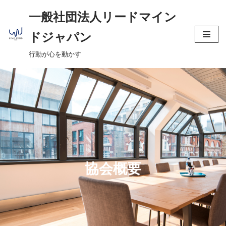
へ
一般社団法人リードマイン
ス
コ
キ
ドジャパン
ン
ッ
行動が心を動かす
テ
プ
ン
ツ
へ
ス
キ
ッ
プ
協会概要