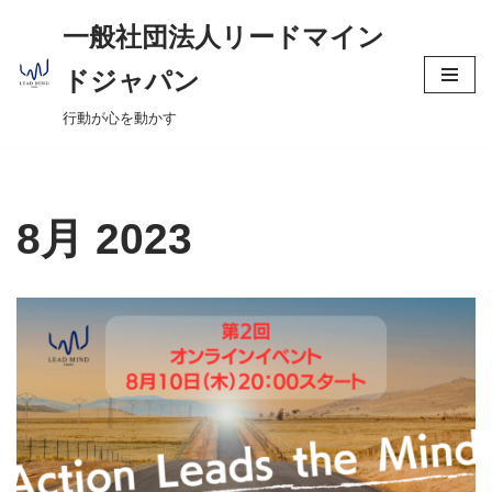
へ
一般社団法人リードマイン
ス
コ
キ
ドジャパン
ン
ッ
行動が心を動かす
テ
プ
ン
ツ
へ
8月 2023
ス
キ
ッ
プ