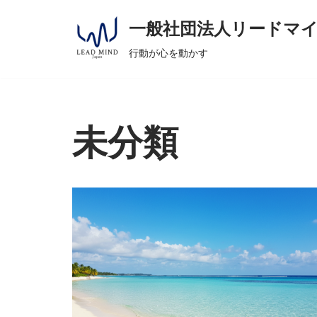
へ
一般社団法人リードマ
ス
コ
キ
行動が心を動かす
ン
ッ
テ
プ
ン
ツ
未分類
へ
ス
キ
ッ
プ