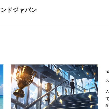
インドジャパン
b
W
め