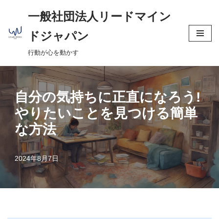
へ
一般社団法人リードマイン
ス
コ
キ
ドジャパン
ン
ッ
行動が心を動かす
テ
プ
ン
ツ
へ
自分の気持ちに正直になろう!
ス
やりたいことを見つける簡単
キ
な方法
ッ
プ
2024年8月7日