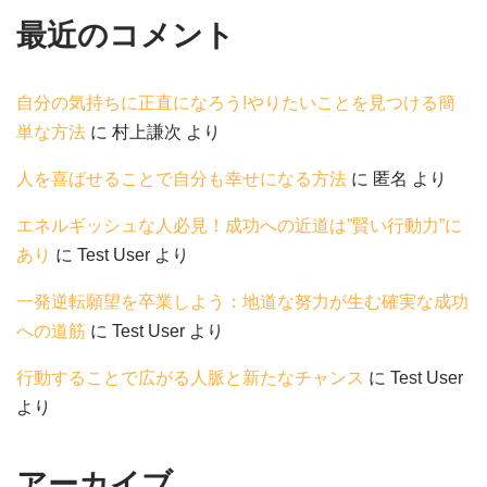
最近のコメント
自分の気持ちに正直になろう!やりたいことを見つける簡
単な方法
に
村上謙次
より
人を喜ばせることで自分も幸せになる方法
に
匿名
より
エネルギッシュな人必見！成功への近道は”賢い行動力”に
あり
に
Test User
より
一発逆転願望を卒業しよう：地道な努力が生む確実な成功
への道筋
に
Test User
より
行動することで広がる人脈と新たなチャンス
に
Test User
より
アーカイブ