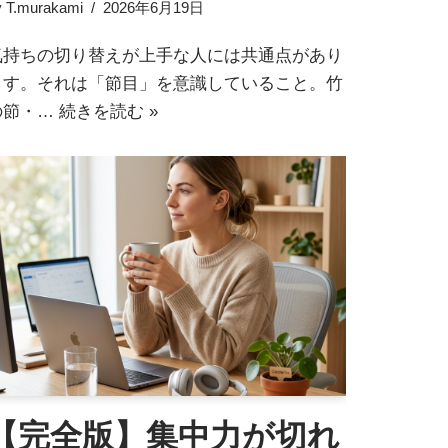
y
T.murakami
2026年6月19日
気持ちの切り替えが上手な人には共通点があり
ます。それは「節目」を意識していること。竹
の節・…
続きを読む »
【完全版】集中力が切れ