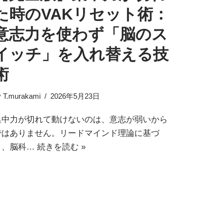
た時のVAKリセット術：
意志力を使わず「脳のス
イッチ」を入れ替える技
術
y
T.murakami
2026年5月23日
集中力が切れて動けないのは、意志が弱いから
ではありません。リードマインド理論に基づ
き、脳科…
続きを読む »