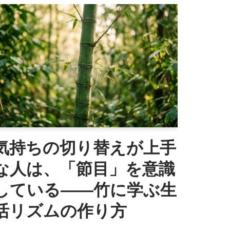
気持ちの切り替えが上手
な人は、「節目」を意識
している——竹に学ぶ生
活リズムの作り方