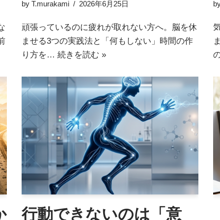
by
T.murakami
2026年6月25日
b
な
頑張っているのに疲れが取れない方へ。脳を休
前
ませる3つの実践法と「何もしない」時間の作
り方を…
続きを読む »
か
行動できないのは「意