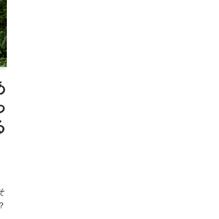
あ
っ
る
そ
？