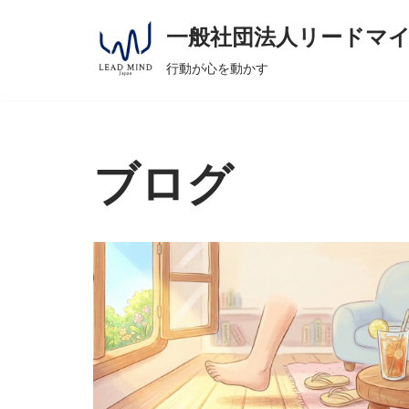
へ
一般社団法人リードマ
ス
コ
キ
行動が心を動かす
ン
ッ
テ
プ
ン
ツ
ブログ
へ
ス
キ
ッ
プ