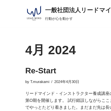
へ
一般社団法人リードマ
ス
コ
キ
行動が心を動かす
ン
ッ
テ
プ
ン
ツ
4月 2024
へ
ス
キ
Re-Start
ッ
プ
by
T.murakami
2024年4月30日
リードマインド・インストラクター養成講座
第O期を開催します。 試行錯誤しながらここ
でやっとたどり着きました。まだまだ先は長