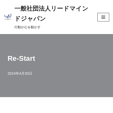
へ
一般社団法人リードマイン
ス
コ
キ
ドジャパン
ン
ッ
行動が心を動かす
テ
プ
ン
ツ
へ
ス
Re-Start
キ
ッ
2024年4月30日
プ