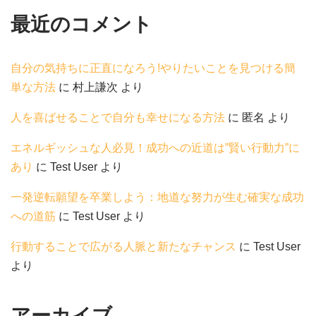
最近のコメント
自分の気持ちに正直になろう!やりたいことを見つける簡
単な方法
に
村上謙次
より
人を喜ばせることで自分も幸せになる方法
に
匿名
より
エネルギッシュな人必見！成功への近道は”賢い行動力”に
あり
に
Test User
より
一発逆転願望を卒業しよう：地道な努力が生む確実な成功
への道筋
に
Test User
より
行動することで広がる人脈と新たなチャンス
に
Test User
より
アーカイブ