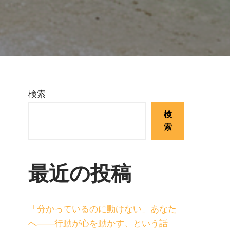
検索
検
索
最近の投稿
「分かっているのに動けない」あなた
へ——行動が心を動かす、という話