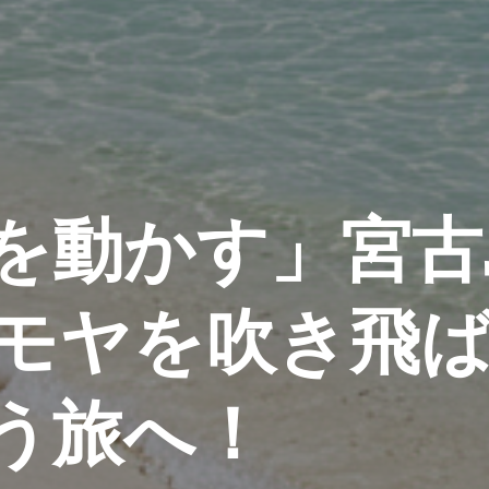
を動かす」宮古
モヤを吹き飛
う旅へ！