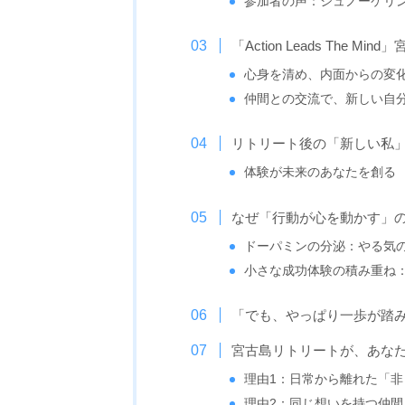
参加者の声：シュノーケリ
「Action Leads The
心身を清め、内面からの変
仲間との交流で、新しい自
リトリート後の「新しい私
体験が未来のあなたを創る
なぜ「行動が心を動かす」
ドーパミンの分泌：やる気
小さな成功体験の積み重ね
「でも、やっぱり一歩が踏
宮古島リトリートが、あなた
理由1：日常から離れた「
理由2：同じ想いを持つ仲