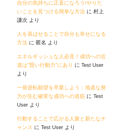
自分の気持ちに正直になろう!やりた
いことを見つける簡単な方法
に
村上
謙次
より
人を喜ばせることで自分も幸せになる
方法
に
匿名
より
エネルギッシュな人必見！成功への近
道は”賢い行動力”にあり
に
Test User
より
一発逆転願望を卒業しよう：地道な努
力が生む確実な成功への道筋
に
Test
User
より
行動することで広がる人脈と新たなチ
ャンス
に
Test User
より