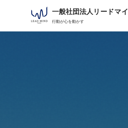
へ
一般社団法人リードマ
ス
コ
キ
行動が心を動かす
ン
ッ
テ
プ
ン
ツ
へ
ス
キ
ッ
プ