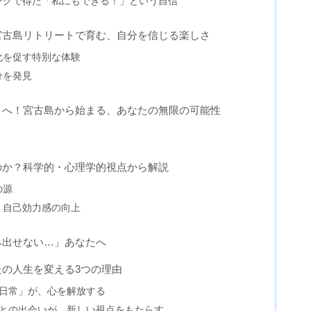
ングで得た「私にもできる！」という自信
 Mind」宮古島リトリートで育む、自分を信じる楽しさ
化を促す特別な体験
分を発見
」へ！宮古島から始まる、あなたの無限の可能性
のか？科学的・心理学的視点から解説
の源
：自己効力感の向上
み出せない…」あなたへ
の人生を変える3つの理由
非日常」が、心を解放する
間との出会いが、新しい視点をもたらす