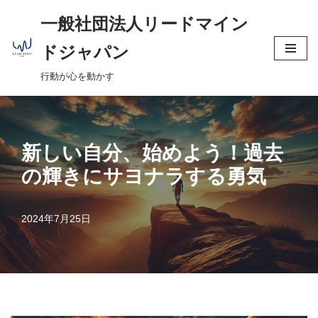
へ
一般社団法人リードマイン
ス
コ
キ
ドジャパン
ン
ッ
行動が心を動かす
テ
プ
ン
ツ
へ
新しい自分、始めよう！過去
ス
の輝きにサヨナラする勇気
キ
ッ
プ
2024年7月25日