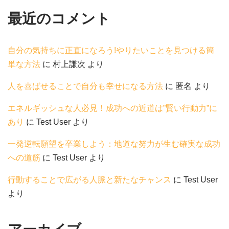
最近のコメント
自分の気持ちに正直になろう!やりたいことを見つける簡
単な方法
に
村上謙次
より
人を喜ばせることで自分も幸せになる方法
に
匿名
より
エネルギッシュな人必見！成功への近道は”賢い行動力”に
あり
に
Test User
より
一発逆転願望を卒業しよう：地道な努力が生む確実な成功
への道筋
に
Test User
より
行動することで広がる人脈と新たなチャンス
に
Test User
より