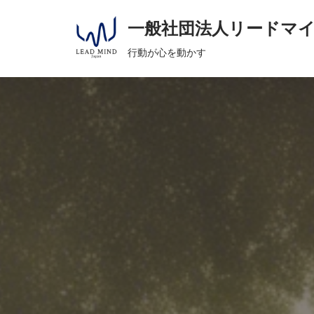
へ
一般社団法人リードマ
ス
コ
キ
行動が心を動かす
ン
ッ
テ
プ
ン
ツ
へ
ス
キ
ッ
プ