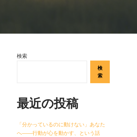
検索
検
索
最近の投稿
「分かっているのに動けない」あなた
へ——行動が心を動かす、という話