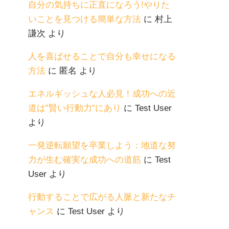
自分の気持ちに正直になろう!やりた
いことを見つける簡単な方法
に
村上
謙次
より
人を喜ばせることで自分も幸せになる
方法
に
匿名
より
エネルギッシュな人必見！成功への近
道は”賢い行動力”にあり
に
Test User
より
一発逆転願望を卒業しよう：地道な努
力が生む確実な成功への道筋
に
Test
User
より
行動することで広がる人脈と新たなチ
ャンス
に
Test User
より