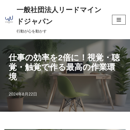
へ
一般社団法人リードマイン
ス
コ
キ
ドジャパン
ン
ッ
行動が心を動かす
テ
プ
ン
ツ
へ
仕事の効率を2倍に！視覚・聴
ス
覚・触覚で作る最高の作業環
キ
境
ッ
プ
2024年8月22日