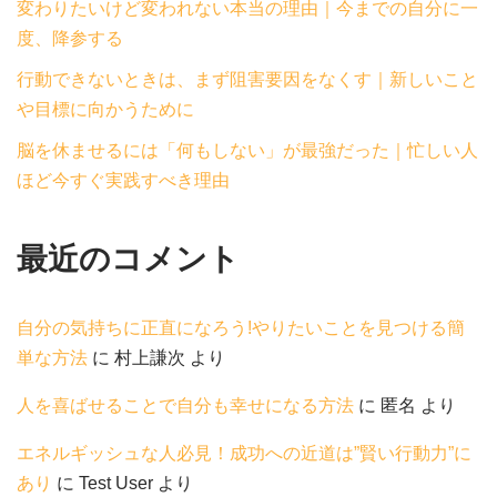
変わりたいけど変われない本当の理由｜今までの自分に一
度、降参する
行動できないときは、まず阻害要因をなくす｜新しいこと
や目標に向かうために
脳を休ませるには「何もしない」が最強だった｜忙しい人
ほど今すぐ実践すべき理由
最近のコメント
自分の気持ちに正直になろう!やりたいことを見つける簡
単な方法
に
村上謙次
より
人を喜ばせることで自分も幸せになる方法
に
匿名
より
エネルギッシュな人必見！成功への近道は”賢い行動力”に
あり
に
Test User
より