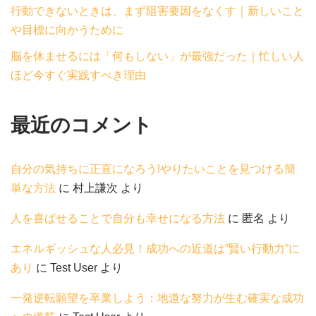
行動できないときは、まず阻害要因をなくす｜新しいこと
や目標に向かうために
脳を休ませるには「何もしない」が最強だった｜忙しい人
ほど今すぐ実践すべき理由
最近のコメント
自分の気持ちに正直になろう!やりたいことを見つける簡
単な方法
に
村上謙次
より
人を喜ばせることで自分も幸せになる方法
に
匿名
より
エネルギッシュな人必見！成功への近道は”賢い行動力”に
あり
に
Test User
より
一発逆転願望を卒業しよう：地道な努力が生む確実な成功