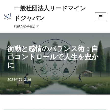
へ
一般社団法人リードマイン
ス
コ
キ
ドジャパン
ン
ッ
行動が心を動かす
テ
プ
ン
ツ
へ
衝動と感情のバランス術：自
ス
己コントロールで人生を豊か
キ
に
ッ
プ
2024年7月31日