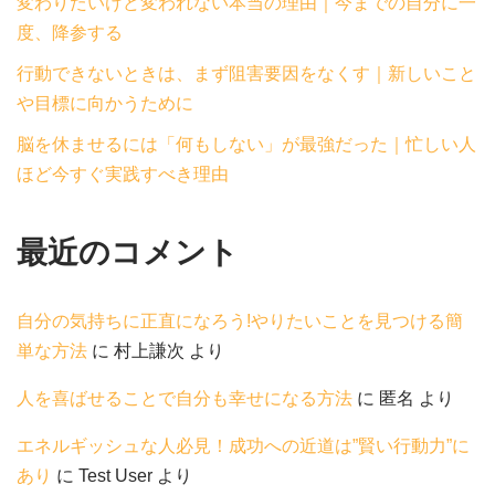
変わりたいけど変われない本当の理由｜今までの自分に一
度、降参する
行動できないときは、まず阻害要因をなくす｜新しいこと
や目標に向かうために
脳を休ませるには「何もしない」が最強だった｜忙しい人
ほど今すぐ実践すべき理由
最近のコメント
自分の気持ちに正直になろう!やりたいことを見つける簡
単な方法
に
村上謙次
より
人を喜ばせることで自分も幸せになる方法
に
匿名
より
エネルギッシュな人必見！成功への近道は”賢い行動力”に
あり
に
Test User
より