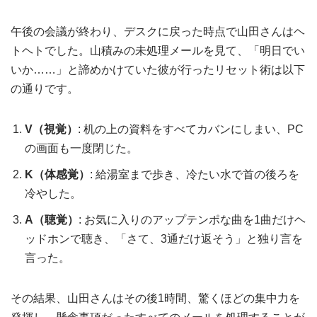
午後の会議が終わり、デスクに戻った時点で山田さんはヘ
トヘトでした。山積みの未処理メールを見て、「明日でい
いか……」と諦めかけていた彼が行ったリセット術は以下
の通りです。
V（視覚）
: 机の上の資料をすべてカバンにしまい、PC
の画面も一度閉じた。
K（体感覚）
: 給湯室まで歩き、冷たい水で首の後ろを
冷やした。
A（聴覚）
: お気に入りのアップテンポな曲を1曲だけヘ
ッドホンで聴き、「さて、3通だけ返そう」と独り言を
言った。
その結果、山田さんはその後1時間、驚くほどの集中力を