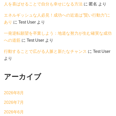
人を喜ばせることで自分も幸せになる方法
に
匿名
より
エネルギッシュな人必見！成功への近道は”賢い行動力”に
あり
に
Test User
より
一発逆転願望を卒業しよう：地道な努力が生む確実な成功
への道筋
に
Test User
より
行動することで広がる人脈と新たなチャンス
に
Test User
より
アーカイブ
2026年8月
2026年7月
2026年6月