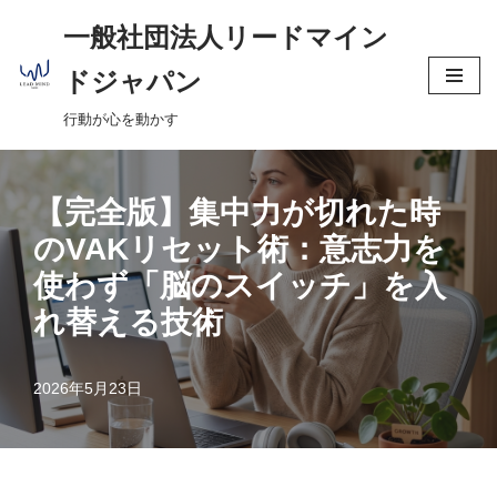
へ
一般社団法人リードマイン
ス
コ
キ
ドジャパン
ン
ッ
行動が心を動かす
テ
プ
ン
ツ
【完全版】集中力が切れた時
へ
ス
のVAKリセット術：意志力を
キ
使わず「脳のスイッチ」を入
ッ
れ替える技術
プ
2026年5月23日