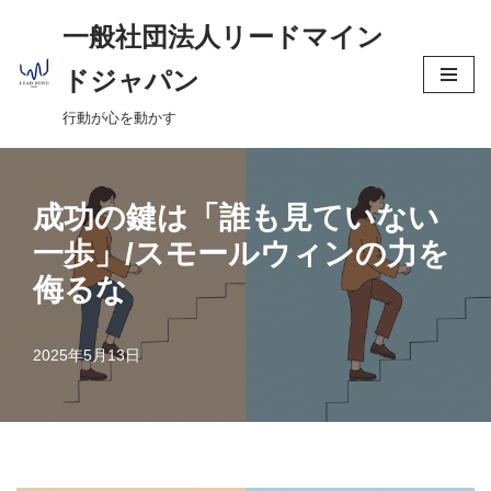
へ
一般社団法人リードマイン
ス
コ
キ
ドジャパン
ン
ッ
行動が心を動かす
テ
プ
ン
ツ
へ
成功の鍵は「誰も見ていない
ス
一歩」/スモールウィンの力を
キ
侮るな
ッ
プ
2025年5月13日