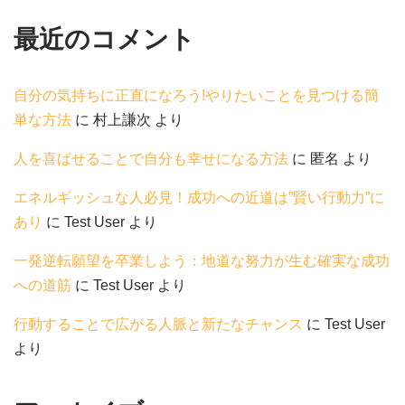
最近のコメント
自分の気持ちに正直になろう!やりたいことを見つける簡
単な方法
に
村上謙次
より
人を喜ばせることで自分も幸せになる方法
に
匿名
より
エネルギッシュな人必見！成功への近道は”賢い行動力”に
あり
に
Test User
より
一発逆転願望を卒業しよう：地道な努力が生む確実な成功
への道筋
に
Test User
より
行動することで広がる人脈と新たなチャンス
に
Test User
より