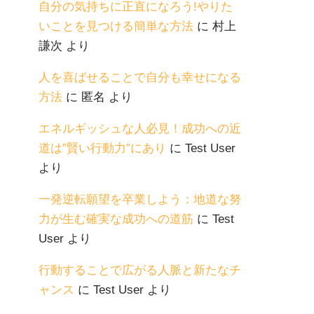
自分の気持ちに正直になろう!やりた
いことを見つける簡単な方法
に
村上
謙次
より
人を喜ばせることで自分も幸せになる
方法
に
匿名
より
エネルギッシュな人必見！成功への近
道は”賢い行動力”にあり
に
Test User
より
一発逆転願望を卒業しよう：地道な努
力が生む確実な成功への道筋
に
Test
User
より
行動することで広がる人脈と新たなチ
ャンス
に
Test User
より