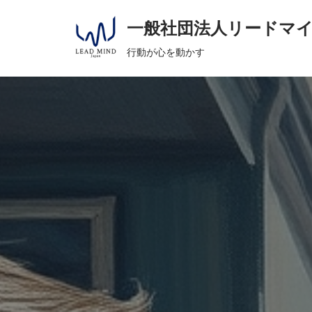
へ
一般社団法人リードマ
ス
コ
キ
行動が心を動かす
ン
ッ
テ
プ
ン
ツ
へ
ス
キ
ッ
プ