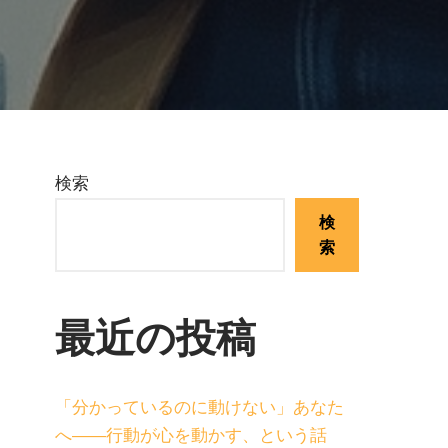
検索
検
索
最近の投稿
「分かっているのに動けない」あなた
へ——行動が心を動かす、という話