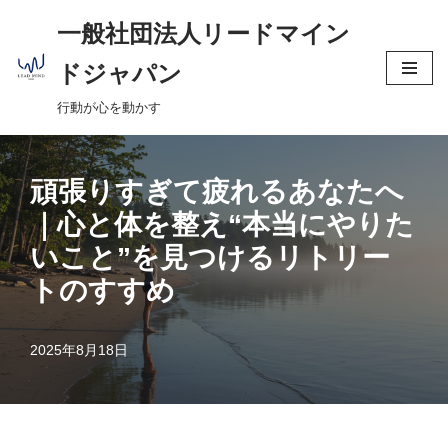
へ
一般社団法人リードマイン
ス
コ
キ
ドジャパン
ン
ッ
行動が心を動かす
テ
プ
ン
ツ
頑張りすぎて疲れるあなたへ
へ
ス
｜心と体を整え“本当にやりた
キ
いこと”を見つけるリトリー
ッ
トのすすめ
プ
2025年8月18日