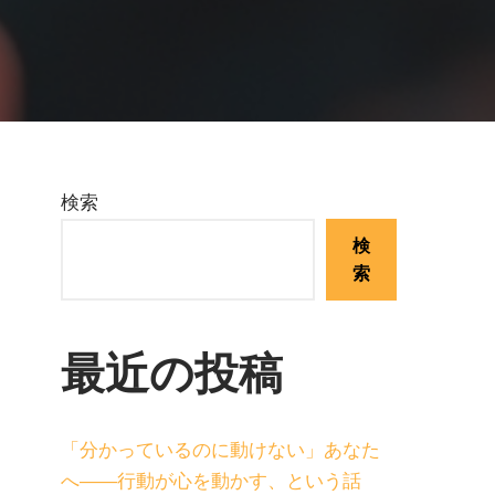
検索
検
索
最近の投稿
「分かっているのに動けない」あなた
へ——行動が心を動かす、という話