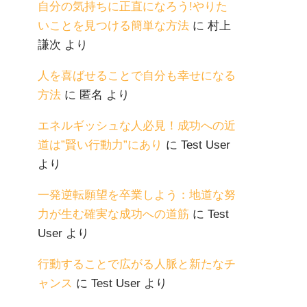
自分の気持ちに正直になろう!やりた
いことを見つける簡単な方法
に
村上
謙次
より
人を喜ばせることで自分も幸せになる
方法
に
匿名
より
エネルギッシュな人必見！成功への近
道は”賢い行動力”にあり
に
Test User
より
一発逆転願望を卒業しよう：地道な努
力が生む確実な成功への道筋
に
Test
User
より
行動することで広がる人脈と新たなチ
ャンス
に
Test User
より