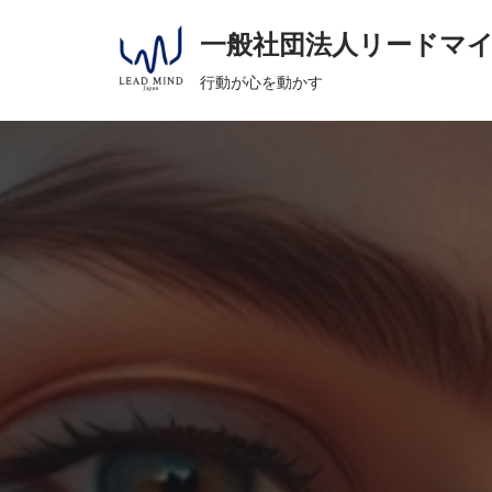
へ
一般社団法人リードマ
ス
コ
キ
行動が心を動かす
ン
ッ
テ
プ
ン
ツ
へ
ス
キ
ッ
プ