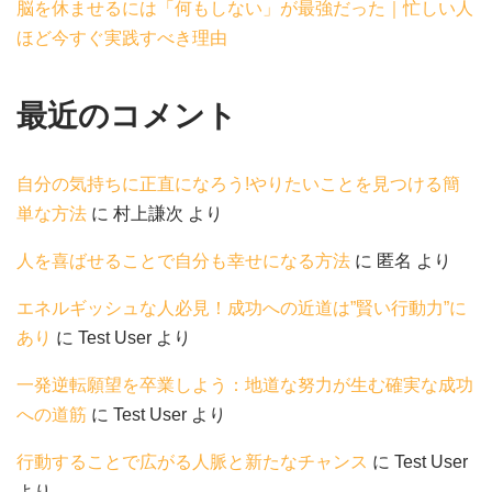
脳を休ませるには「何もしない」が最強だった｜忙しい人
ほど今すぐ実践すべき理由
最近のコメント
自分の気持ちに正直になろう!やりたいことを見つける簡
単な方法
に
村上謙次
より
人を喜ばせることで自分も幸せになる方法
に
匿名
より
エネルギッシュな人必見！成功への近道は”賢い行動力”に
あり
に
Test User
より
一発逆転願望を卒業しよう：地道な努力が生む確実な成功
への道筋
に
Test User
より
行動することで広がる人脈と新たなチャンス
に
Test User
より