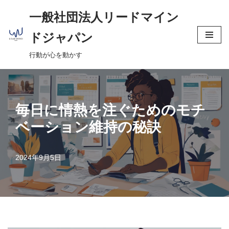
へ
一般社団法人リードマイン
ス
コ
キ
ドジャパン
ン
ッ
行動が心を動かす
テ
プ
ン
ツ
へ
毎日に情熱を注ぐためのモチ
ス
ベーション維持の秘訣
キ
ッ
プ
2024年9月5日