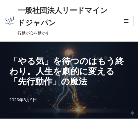
へ
一般社団法人リードマイン
ス
コ
キ
ドジャパン
ン
ッ
行動が心を動かす
テ
プ
ン
ツ
へ
「やる気」を待つのはもう終
ス
わり。人生を劇的に変える
キ
「先行動作」の魔法
ッ
プ
2026年3月9日