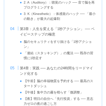
2. A（Auditory）：聴覚のハック ── 音で脳を再
プログラミングする
3. K（Kinesthetic）：体感覚のハック ── 「最小
の動き」が最大の起爆剤
第3章：人生を変える「1秒アクション」 ── ベ
イビーステップの極意
脳のセキュリティをすり抜ける「1秒アクショ
ン」
「連結（スタッキング）」の魔法 ── 既存の習
慣に1秒足す
第4章：実践 ── あなたの24時間をリードマイ
ンド化する
【午前】脳の幸福物質を予約する ── 最高のス
タートダッシュ
【午後】集中力の霧を晴らす「微調整」
【夜】明日の自分へ「先行投資」する ── 意志
力ゼロの夜の過ごし方