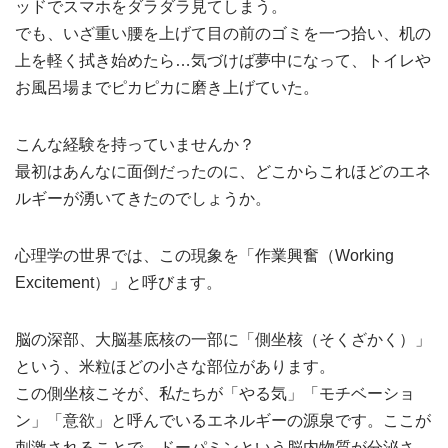
ッドでスマホをダラダラ見てしまう。
でも、いざ重い腰を上げて目の前のゴミを一つ拾い、机の
上を軽く拭き始めたら…気づけば夢中になって、トイレや
お風呂場までピカピカに磨き上げていた。
こんな経験を持っていませんか？
最初はあんなに面倒だったのに、どこからこれほどのエネ
ルギーが湧いてきたのでしょうか。
心理学の世界では、この現象を「作業興奮（Working
Excitement）」と呼びます。
脳の深部、大脳基底核の一部に「側坐核（そくざかく）」
という、米粒ほどの小さな部位があります。
この側坐核こそが、私たちが「やる気」「モチベーショ
ン」「意欲」と呼んでいるエネルギーの源泉です。ここが
刺激されることで、ドーパミンという脳内物質が分泌さ