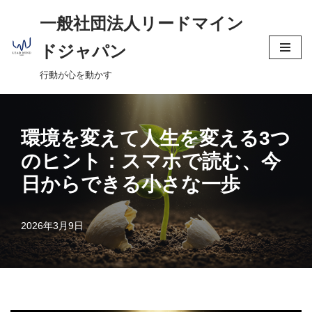
へ
一般社団法人リードマイン
ス
コ
キ
ドジャパン
ン
ッ
行動が心を動かす
テ
プ
ン
ツ
へ
環境を変えて人生を変える3つ
ス
のヒント：スマホで読む、今
キ
日からできる小さな一歩
ッ
プ
2026年3月9日