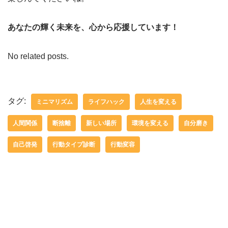
あなたの輝く未来を、心から応援しています！
No related posts.
タグ:
ミニマリズム
ライフハック
人生を変える
人間関係
断捨離
新しい場所
環境を変える
自分磨き
自己啓発
行動タイプ診断
行動変容