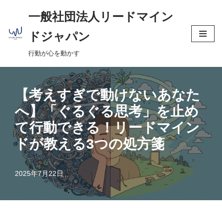
へ
一般社団法人リードマイン
ス
コ
キ
ドジャパン
ン
ッ
行動が心を動かす
テ
プ
ン
ツ
【考えすぎで動けないあなた
へ
ス
へ】「ぐるぐる思考」を止め
キ
て行動できる！リードマイン
ッ
ドが教える3つの処方箋
プ
2025年7月22日