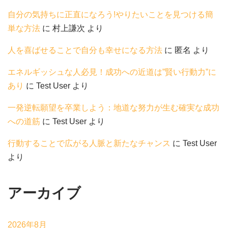
自分の気持ちに正直になろう!やりたいことを見つける簡
単な方法
に
村上謙次
より
人を喜ばせることで自分も幸せになる方法
に
匿名
より
エネルギッシュな人必見！成功への近道は”賢い行動力”に
あり
に
Test User
より
一発逆転願望を卒業しよう：地道な努力が生む確実な成功
への道筋
に
Test User
より
行動することで広がる人脈と新たなチャンス
に
Test User
より
アーカイブ
2026年8月