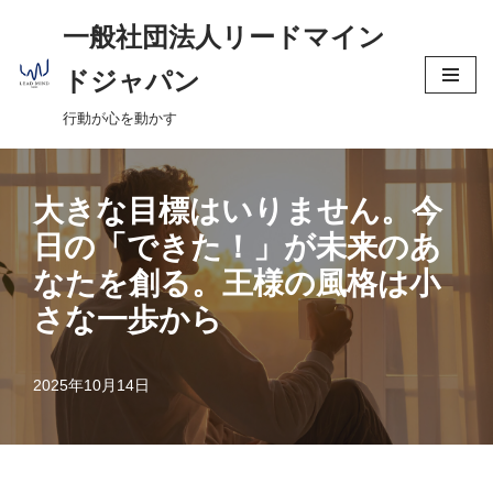
へ
一般社団法人リードマイン
ス
コ
キ
ドジャパン
ン
ッ
行動が心を動かす
テ
プ
ン
ツ
大きな目標はいりません。今
へ
ス
日の「できた！」が未来のあ
キ
なたを創る。王様の風格は小
ッ
さな一歩から
プ
2025年10月14日