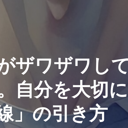
がザワザワし
。自分を大切
線」の引き方