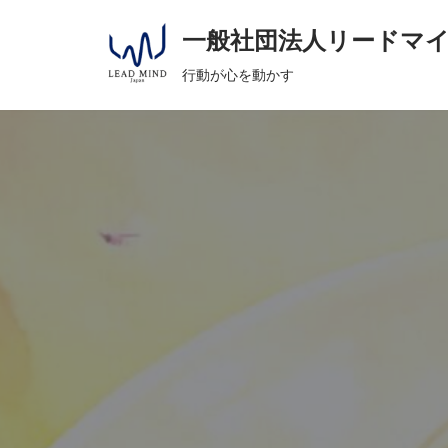
へ
一般社団法人リードマ
ス
コ
キ
行動が心を動かす
ン
ッ
テ
プ
ン
ツ
へ
ス
キ
ッ
プ