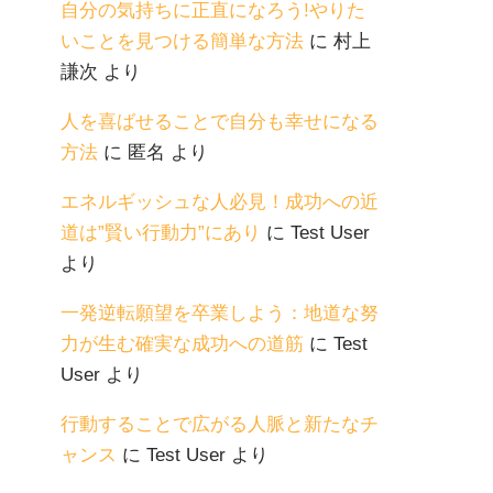
自分の気持ちに正直になろう!やりた
いことを見つける簡単な方法
に
村上
謙次
より
人を喜ばせることで自分も幸せになる
方法
に
匿名
より
エネルギッシュな人必見！成功への近
道は”賢い行動力”にあり
に
Test User
より
一発逆転願望を卒業しよう：地道な努
力が生む確実な成功への道筋
に
Test
User
より
行動することで広がる人脈と新たなチ
ャンス
に
Test User
より