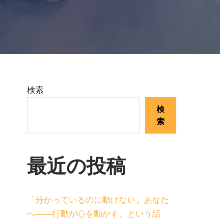
検索
検
索
最近の投稿
「分かっているのに動けない」あなた
へ——行動が心を動かす、という話