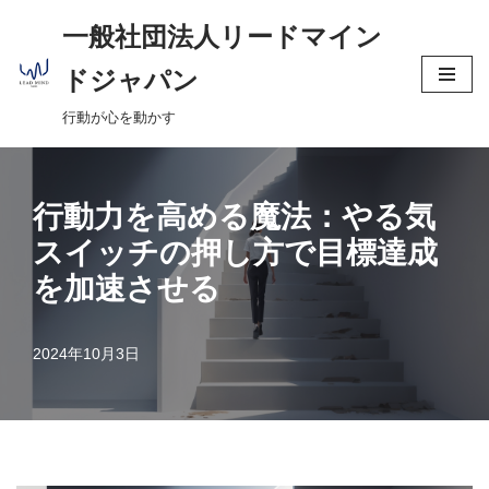
へ
一般社団法人リードマイン
ス
コ
キ
ドジャパン
ン
ッ
行動が心を動かす
テ
プ
ン
ツ
へ
行動力を高める魔法：やる気
ス
スイッチの押し方で目標達成
キ
を加速させる
ッ
プ
2024年10月3日