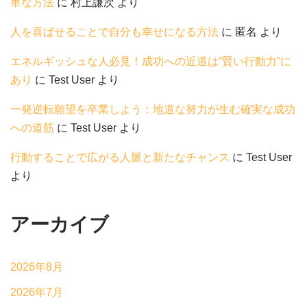
単な方法
に
村上謙次
より
人を喜ばせることで自分も幸せになる方法
に
匿名
より
エネルギッシュな人必見！成功への近道は”賢い行動力”に
あり
に
Test User
より
一発逆転願望を卒業しよう：地道な努力が生む確実な成功
への道筋
に
Test User
より
行動することで広がる人脈と新たなチャンス
に
Test User
より
アーカイブ
2026年8月
2026年7月