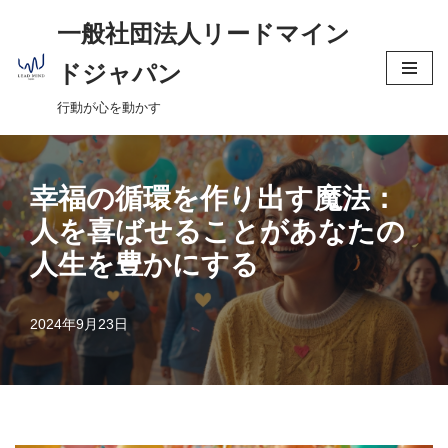
へ
一般社団法人リードマイン
ス
コ
キ
ドジャパン
ン
ッ
行動が心を動かす
テ
プ
ン
ツ
へ
幸福の循環を作り出す魔法：
ス
人を喜ばせることがあなたの
キ
人生を豊かにする
ッ
プ
2024年9月23日