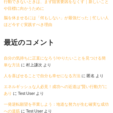
行動できないときは、まず阻害要因をなくす｜新しいこと
や目標に向かうために
脳を休ませるには「何もしない」が最強だった｜忙しい人
ほど今すぐ実践すべき理由
最近のコメント
自分の気持ちに正直になろう!やりたいことを見つける簡
単な方法
に
村上謙次
より
人を喜ばせることで自分も幸せになる方法
に
匿名
より
エネルギッシュな人必見！成功への近道は”賢い行動力”に
あり
に
Test User
より
一発逆転願望を卒業しよう：地道な努力が生む確実な成功
への道筋
に
Test User
より