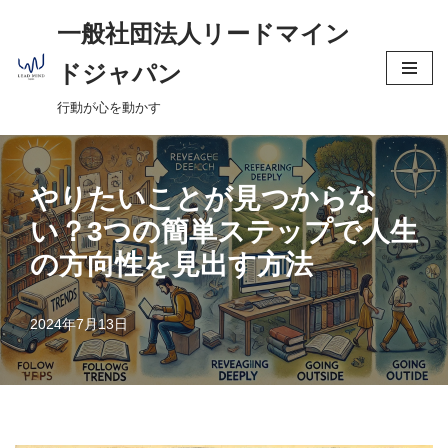
へ
一般社団法人リードマイン
ス
コ
キ
ドジャパン
ン
ッ
行動が心を動かす
テ
プ
ン
ツ
へ
やりたいことが見つからな
ス
い？3つの簡単ステップで人生
キ
の方向性を見出す方法
ッ
プ
2024年7月13日