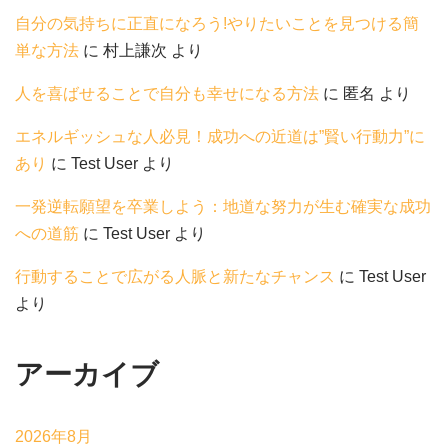
自分の気持ちに正直になろう!やりたいことを見つける簡
単な方法
に
村上謙次
より
人を喜ばせることで自分も幸せになる方法
に
匿名
より
エネルギッシュな人必見！成功への近道は”賢い行動力”に
あり
に
Test User
より
一発逆転願望を卒業しよう：地道な努力が生む確実な成功
への道筋
に
Test User
より
行動することで広がる人脈と新たなチャンス
に
Test User
より
アーカイブ
2026年8月