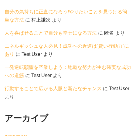
自分の気持ちに正直になろう!やりたいことを見つける簡
単な方法
に
村上謙次
より
人を喜ばせることで自分も幸せになる方法
に
匿名
より
エネルギッシュな人必見！成功への近道は”賢い行動力”に
あり
に
Test User
より
一発逆転願望を卒業しよう：地道な努力が生む確実な成功
への道筋
に
Test User
より
行動することで広がる人脈と新たなチャンス
に
Test User
より
アーカイブ