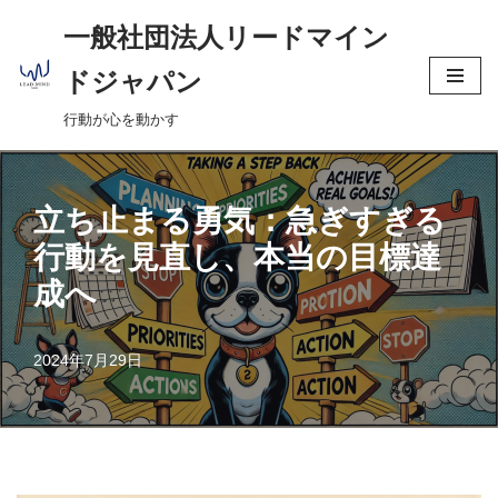
へ
一般社団法人リードマイン
ス
コ
キ
ドジャパン
ン
ッ
行動が心を動かす
テ
プ
ン
ツ
へ
立ち止まる勇気：急ぎすぎる
ス
行動を見直し、本当の目標達
キ
成へ
ッ
プ
2024年7月29日