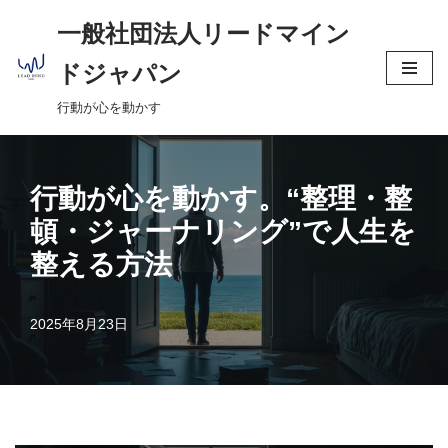
へ
一般社団法人リードマイン
ス
コ
キ
ドジャパン
ン
ッ
行動が心を動かす
テ
プ
ン
ツ
へ
行動が心を動かす。“整理・整
ス
頓・ジャーナリング”で人生を
キ
整える方法
ッ
プ
2025年8月23日