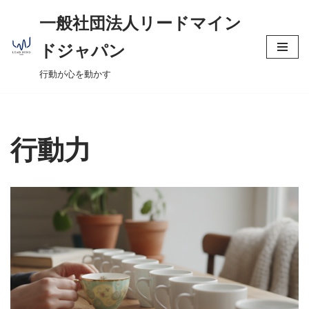
へ
一般社団法人リードマイン
ス
コ
キ
ドジャパン
ン
ッ
行動が心を動かす
テ
プ
ン
ツ
へ
行動力
ス
キ
ッ
プ