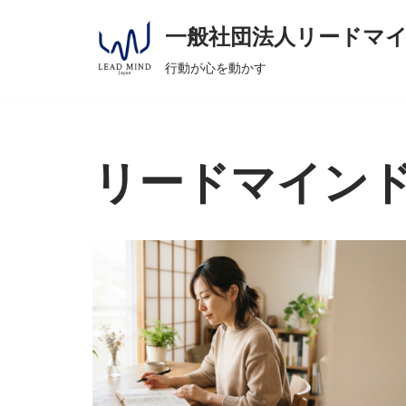
へ
一般社団法人リードマ
ス
コ
キ
行動が心を動かす
ン
ッ
テ
プ
ン
ツ
リードマイン
へ
ス
キ
ッ
プ