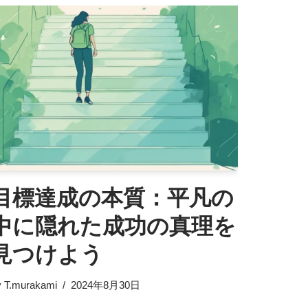
目標達成の本質：平凡の
中に隠れた成功の真理を
見つけよう
y
T.murakami
2024年8月30日