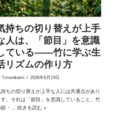
気持ちの切り替えが上手
な人は、「節目」を意識
している——竹に学ぶ生
活リズムの作り方
y
T.murakami
2026年6月19日
気持ちの切り替えが上手な人には共通点があり
ます。それは「節目」を意識していること。竹
の節・…
続きを読む »