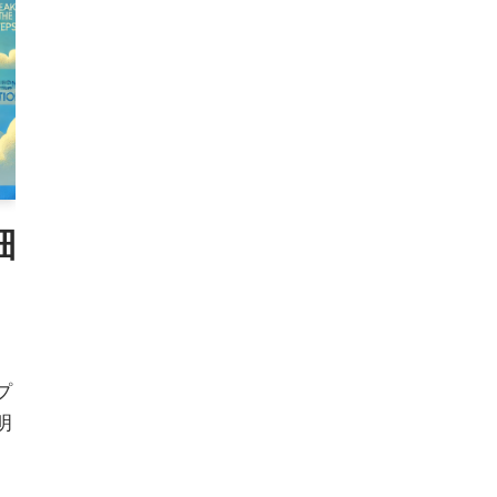
細
プ
明