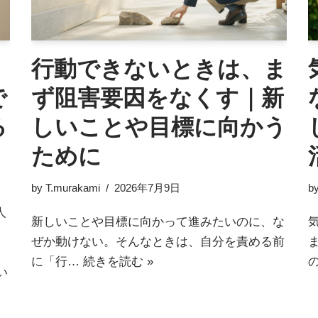
行動できないときは、ま
で
ず阻害要因をなくす｜新
る
しいことや目標に向かう
ために
by
T.murakami
2026年7月9日
b
人
新しいことや目標に向かって進みたいのに、な
。
ぜか動けない。そんなときは、自分を責める前
に「行…
続きを読む »
い