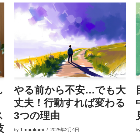
れ
やる前から不安…でも大
：
丈夫！行動すれば変わる
ス
3つの理由
技
by
T.murakami
2025年2月4日
b