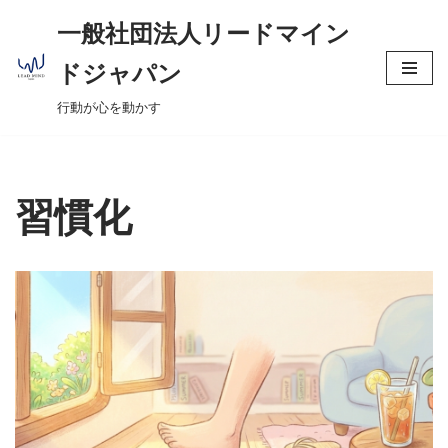
へ
一般社団法人リードマイン
ス
コ
キ
ドジャパン
ン
ッ
行動が心を動かす
テ
プ
ン
ツ
へ
習慣化
ス
キ
ッ
プ