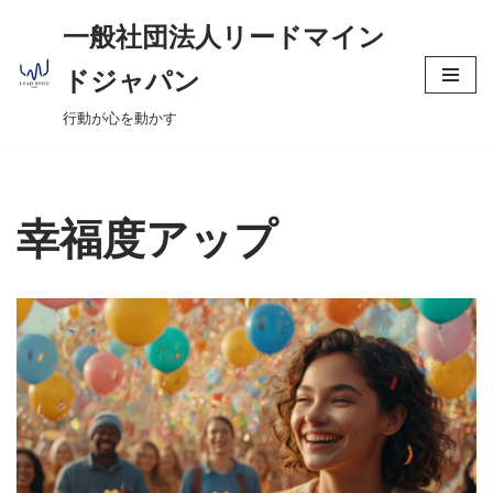
へ
一般社団法人リードマイン
ス
コ
キ
ドジャパン
ン
ッ
行動が心を動かす
テ
プ
ン
ツ
へ
幸福度アップ
ス
キ
ッ
プ