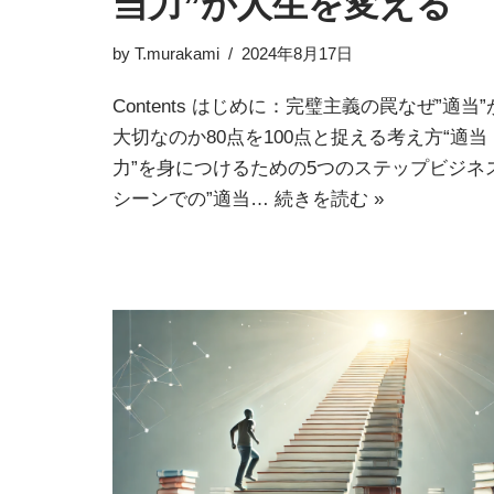
当力”が人生を変える
by
T.murakami
2024年8月17日
Contents はじめに：完璧主義の罠なぜ”適当”
大切なのか80点を100点と捉える考え方“適当
力”を身につけるための5つのステップビジネ
シーンでの”適当…
続きを読む »