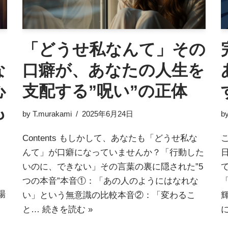
「どうせ私なんて」その
な
口癖が、あなたの人生を
心
支配する”呪い”の正体
も
by
T.murakami
2025年6月24日
b
Contents もしかして、あなたも「どうせ私な
んて」が口癖になっていませんか？「行動した
いのに、できない」その言葉の裏に隠された”5
つの本音”本音①：「あの人のようにはなれな
場
い」という無意識の比較本音②：「変わるこ
と…
続きを読む »