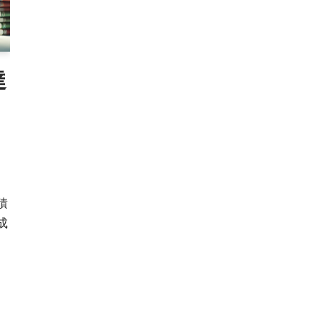
達
積
成