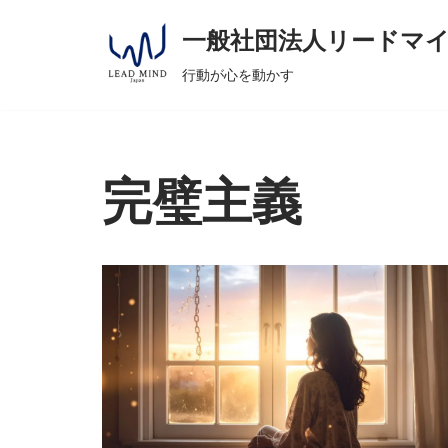
へ
一般社団法人リードマ
ス
コ
キ
行動が心を動かす
ン
ッ
テ
プ
ン
ツ
完璧主義
へ
ス
キ
ッ
プ