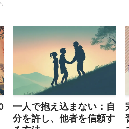
心
0
一人で抱え込まない：自
分を許し、他者を信頼す