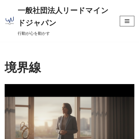
へ
一般社団法人リードマイン
ス
コ
キ
ドジャパン
ン
ッ
行動が心を動かす
テ
プ
ン
ツ
へ
境界線
ス
キ
ッ
プ