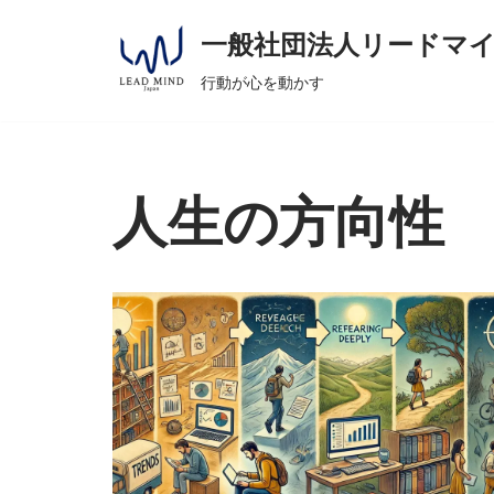
へ
一般社団法人リードマ
ス
コ
キ
行動が心を動かす
ン
ッ
テ
プ
ン
ツ
人生の方向性
へ
ス
キ
ッ
プ