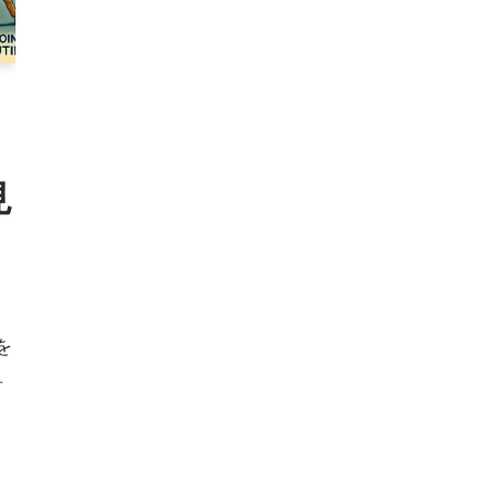
見
を
単