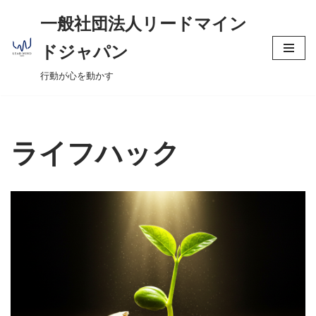
へ
一般社団法人リードマイン
ス
コ
キ
ドジャパン
ン
ッ
行動が心を動かす
テ
プ
ン
ツ
へ
ライフハック
ス
キ
ッ
プ