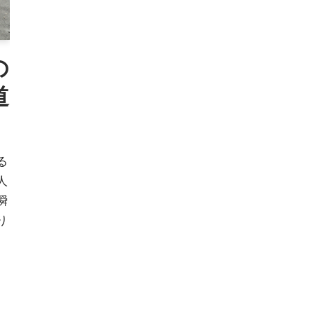
の
道
る
人
瞬
り