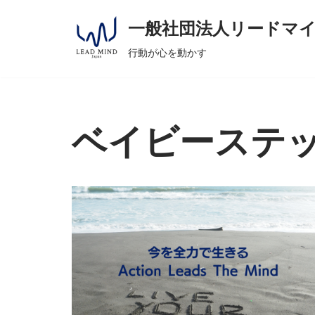
へ
一般社団法人リードマ
ス
コ
キ
行動が心を動かす
ン
ッ
テ
プ
ン
ツ
ベイビーステ
へ
ス
キ
ッ
プ