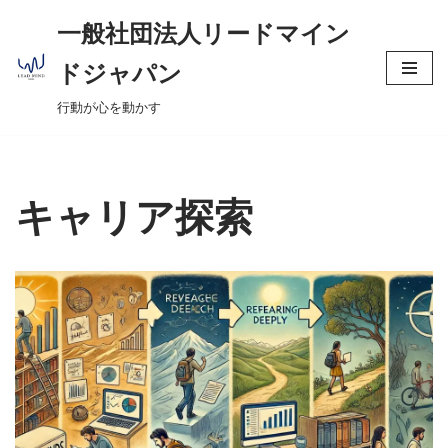
へ
一般社団法人リードマイン
ス
コ
キ
ドジャパン
ン
ッ
行動が心を動かす
テ
プ
ン
ツ
へ
キャリア探索
ス
キ
ッ
プ