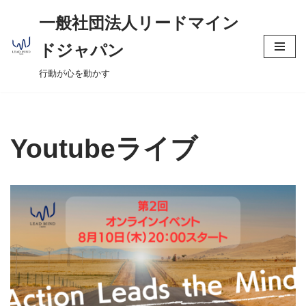
へ
一般社団法人リードマイン
ス
コ
キ
ドジャパン
ン
ッ
行動が心を動かす
テ
プ
ン
ツ
へ
Youtubeライブ
ス
キ
ッ
プ