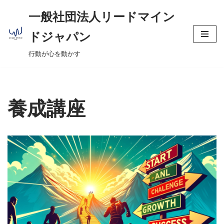
へ
一般社団法人リードマイン
ス
コ
キ
ドジャパン
ン
ッ
行動が心を動かす
テ
プ
ン
ツ
へ
養成講座
ス
キ
ッ
プ