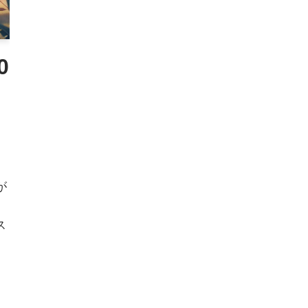
0
が
ス