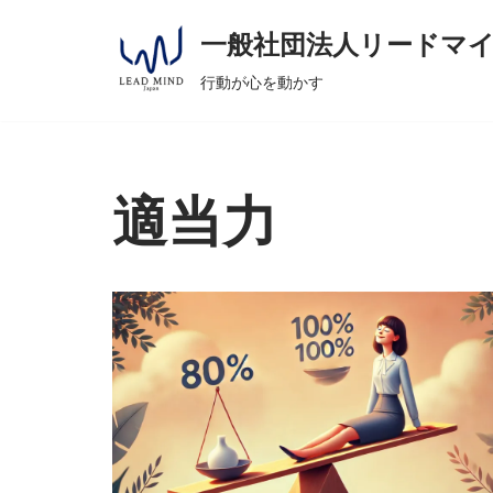
へ
一般社団法人リードマ
ス
コ
キ
行動が心を動かす
ン
ッ
テ
プ
ン
ツ
適当力
へ
ス
キ
ッ
プ