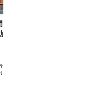
間
動
行
付