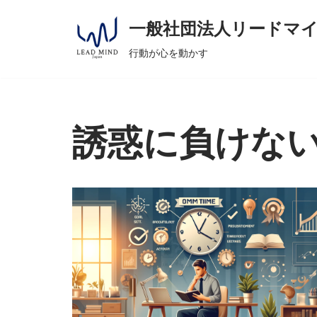
へ
一般社団法人リードマ
ス
コ
キ
行動が心を動かす
ン
ッ
テ
プ
ン
ツ
誘惑に負けな
へ
ス
キ
ッ
プ