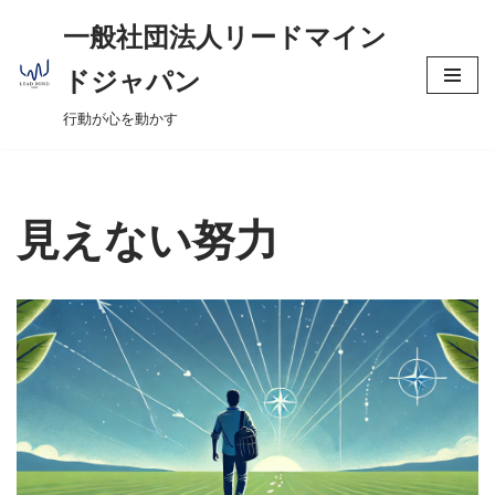
へ
一般社団法人リードマイン
ス
コ
キ
ドジャパン
ン
ッ
行動が心を動かす
テ
プ
ン
ツ
へ
見えない努力
ス
キ
ッ
プ