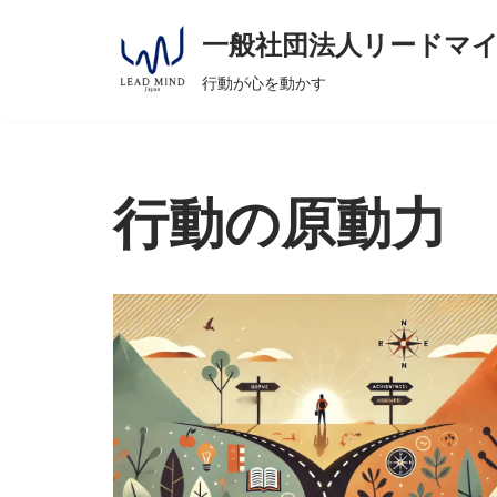
へ
一般社団法人リードマ
ス
コ
キ
行動が心を動かす
ン
ッ
テ
プ
ン
ツ
行動の原動力
へ
ス
キ
ッ
プ