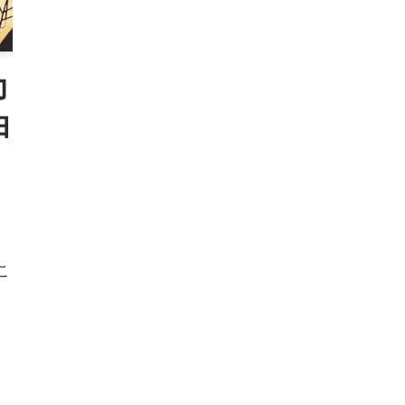
力
由
こ