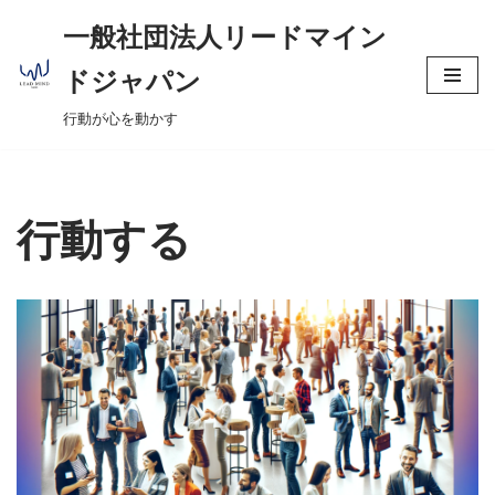
へ
一般社団法人リードマイン
ス
コ
キ
ドジャパン
ン
ッ
行動が心を動かす
テ
プ
ン
ツ
へ
行動する
ス
キ
ッ
プ