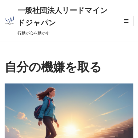
へ
一般社団法人リードマイン
ス
コ
キ
ドジャパン
ン
ッ
行動が心を動かす
テ
プ
ン
ツ
へ
自分の機嫌を取る
ス
キ
ッ
プ