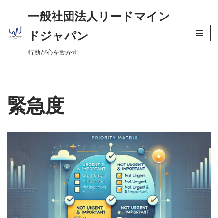
へ
一般社団法人リードマイン
ス
コ
キ
ドジャパン
ン
ッ
行動が心を動かす
テ
プ
ン
ツ
へ
緊急度
ス
キ
ッ
プ